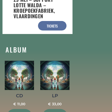
LOTTE WALDA –
KROEPOEKFABRIEK,
VLAARDINGEN
TICKETS
ALBUM
CD
LP
€
11
,
00
€
33
,
00