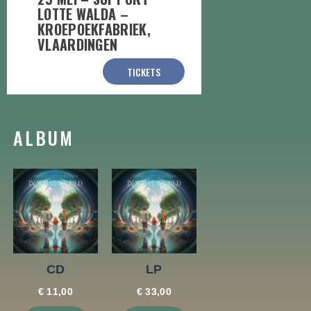
LOTTE WALDA –
KROEPOEKFABRIEK,
VLAARDINGEN
TICKETS
ALBUM
CD
LP
€
11
,
00
€
33
,
00